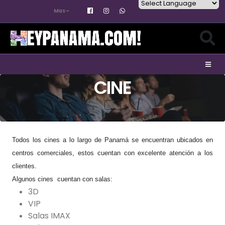
Mas
Powered by
CINE
Todos los cines a lo largo de Panamá se encuentran ubicados en
centros comerciales, estos cuentan con excelente atención a los
clientes.
Algunos cines cuentan con salas:
3D
VIP
Salas IMAX