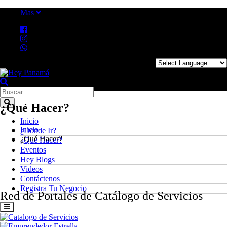
Mas
Powered by
¿Qué Hacer?
Inicio
Inicio
¿Donde Ir?
¿Qué Hacer?
¿Qué Hacer?
Eventos
Hey Blogs
Videos
Contáctenos
Registra Tu Negocio
Red de Portales de Catálogo de Servicios