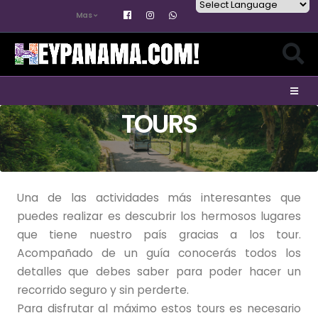
Mas
Powered by
TOURS
Una de las actividades más interesantes que
puedes realizar es descubrir los hermosos lugares
que tiene nuestro país gracias a los tour.
Acompañado de un guía conocerás todos los
detalles que debes saber para poder hacer un
recorrido seguro y sin perderte.
Para disfrutar al máximo estos tours es necesario