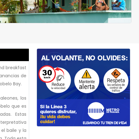
nd breakfast
 ganancias de
obelo Bay.
galeones, los
obelo que es
iadas. Estas
nterpretativa
el baile y la
a. Toda esta