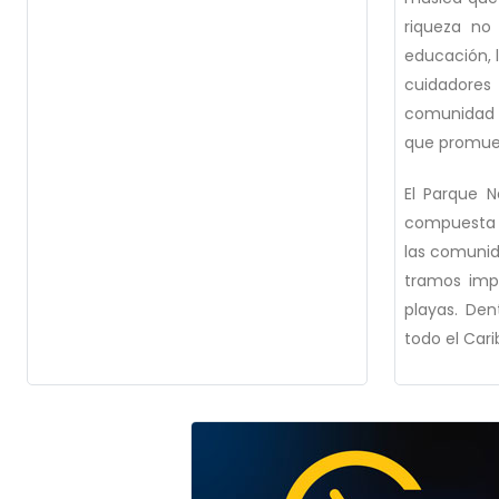
riqueza no
educación, l
cuidadores 
comunidad c
que promuev
El Parque N
compuesta p
las comunid
tramos impo
playas. Den
todo el Cari