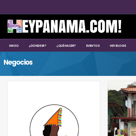
INICIO
¿DONDE IR?
¿QUÉ HACER?
EVENTOS
HEY BLOGS
Negocios