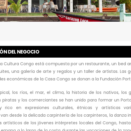
IÓN DEL NEGOCIO
la Cultura Congo está compuesta por un restaurante, un bed a
ites, una galería de arte y regalos y un taller de artistas. Las
ades económicas de la Casa Congo se donan a la Fundación Port
pical, los ríos, el mar, el clima, la historia de los nativos, los 
os piratas y los comerciantes se han unido para formar un Port
y rico en expresiones culturales, étnicas y artísticas var
van desde la delicada carpintería de los carpinteros, la danza i
s artísticos de los jóvenes intérpretes locales del Congo, hasta 
emana a lo largo de la costa durante las vacaciones de la zon