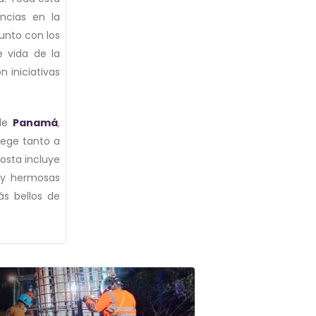
ncias en la
junto con los
e vida de la
 iniciativas
 de
Panamá
,
tege tanto a
osta incluye
s y hermosas
ás bellos de