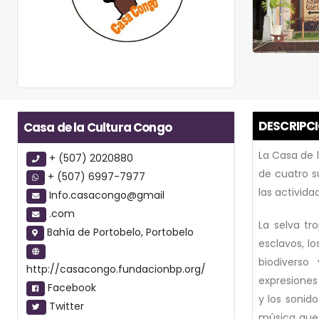
DESCRIPC
Casa de la Cultura Congo
La Casa de 
+ (507) 2020880
de cuatro su
+ (507) 6997-7977
las activid
Info.casacongo@gmail
.com
La selva tro
Bahía de Portobelo, Portobelo
esclavos, l
biodiverso 
http://casacongo.fundacionbp.org/
expresiones 
Facebook
y los sonido
Twitter
música que 