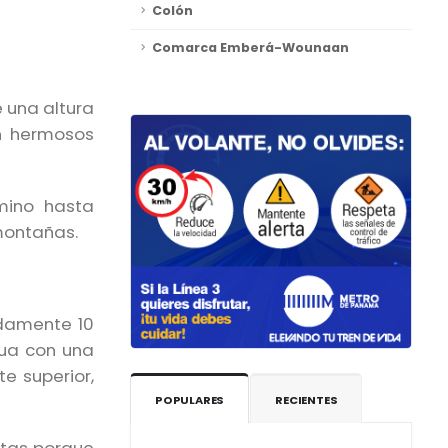
Colón
Comarca Emberá-Wounaan
 una altura
on hermosos
mino hasta
 montañas.
adamente 10
gua con una
te superior,
POPULARES
RECIENTES