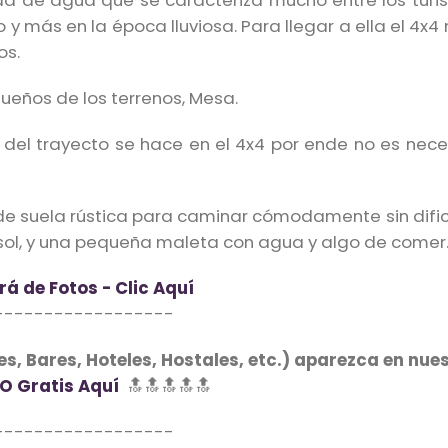
ída de agua que se caracteriza mucho entre los turi
o y más en la época lluviosa. Para llegar a ella el 4x4
os.
 dueños de los terrenos, Mesa.
a del trayecto se hace en el 4x4 por ende no es nece
s de suela rústica para caminar cómodamente sin difi
l sol, y una pequeña maleta con agua y algo de comer
rá de Fotos - Clic Aquí
------------------
s, Bares, Hoteles, Hostales, etc.) aparezca en nues
O Gratis Aquí
🔝🔝🔝🔝🔝
------------------