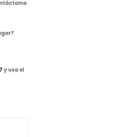
Contáctame
egar?
7
​ y usa el