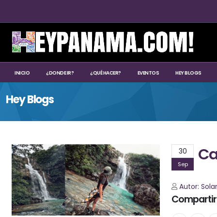
INICIO
¿DONDE IR?
¿QUÉ HACER?
EVENTOS
HEY BLOGS
Hey Blogs
Ca
30
Sep
Autor: Sola
Compartir