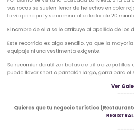
Por último se visita la Cascada La Mesa, una ca
sus rocas se suelen llenar de helechos en color roj
la vía principal y se camina alrededor de 20 minut
El nombre de ella se le atribuye al apellido de los
Este recorrido es algo sencillo, ya que la mayorí
equipaje ni una vestimenta exigente.
Se recomienda utilizar botas de trillo o zapatilla
puede llevar short o pantalón largo, gorra para e
Ver Gale
-----
Quieres que tu negocio turístico (Restaurante
REGISTRAL
-----