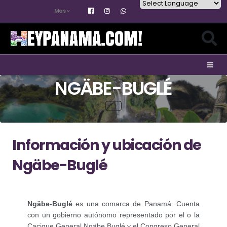
Mas
Powered by
NGÄBE-BUGLÉ
Información y ubicación de
Ngäbe-Buglé
Ngäbe-Buglé
es una comarca de Panamá. Cuenta
con un gobierno autónomo representado por el o la
Cacique General Ngäbe Buglé y el Congreso General