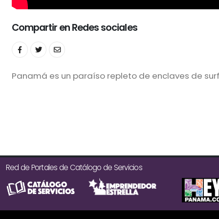
Compartir en Redes sociales
Panamá es un paraíso repleto de enclaves de surf
Red de Portales de Catálogo de Servicios