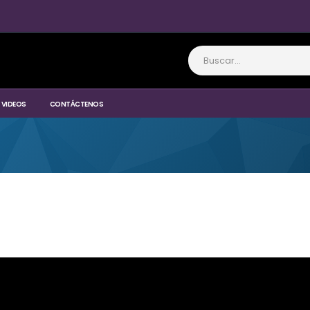
VIDEOS
CONTÁCTENOS